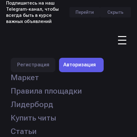
Подпишитесь на наш
Telegram-канал, чтобы
Перейти
Скрыть
всегда быть в курсе
важных объявлений
RU
Регистрация
Авторизация
Маркет
Правила площадки
Продавец:
winchester67
Лидерборд
Продано:
8 шт.
Кол-во товаров:
∞
Купить читы
Перейти в профиль
Статьи