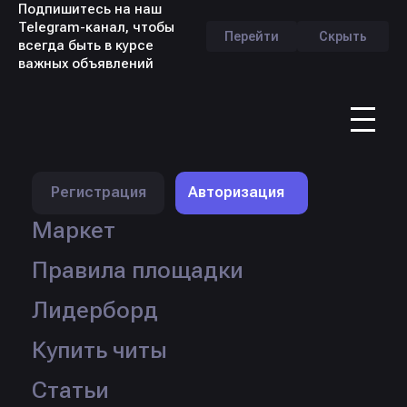
Подпишитесь на наш
Telegram-канал, чтобы
Перейти
Скрыть
всегда быть в курсе
важных объявлений
RU
ПРАВИЛА ТОРГОВОЙ
ПЛОЩАДКИ SELECT PLACE
Регистрация
Авторизация
Маркет
ОБЩИЕ ПОЛОЖЕНИЯ
Настоящие Правила обязательны для всех
Правила площадки
пользователей площадки — покупателей и
продавцов.
Лидерборд
Регистрируясь на сайте, вы подтверждаете
ознакомление и согласие со всеми правилами.
Купить читы
Незнание правил не освобождает от
ответственности.
Статьи
Администрация вправе изменять правила;