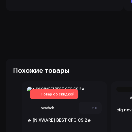
Похожие товары
Товар со скидкой
A
ovadich
5.0
cfg nev
🔥 [NIXWARE] BEST CFG CS 2🔥