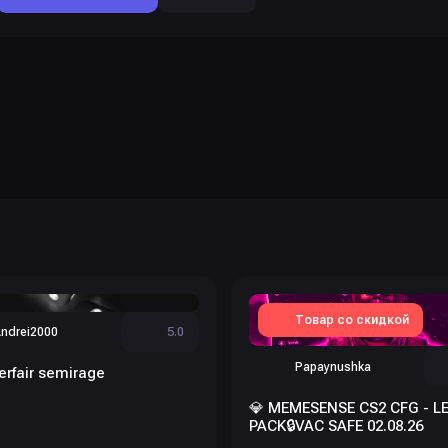
Товар со скидкой
ndrei2000
5.0
Papaynushka
erfair semirage
💎 MEMESENSE CS2 CFG - L
PACK🔒VAC SAFE 02.08.26