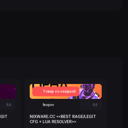
Товар со скидкой
5.0
feopov
5.0
Акка
EGIT
NIXWARE.CC <<BEST RAGE/LEGIT
CFG + LUA RESOLVER>>