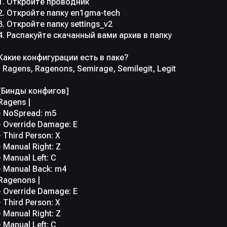
1. Откройте проводник
2. Откройте папку en1gma-tech
3. Откройте папку settings_v2
4. Распакуйте скачанный вами архив в папку
Какие конфигурации есть в паке?
| Ragens, Ragenons, Semirage, Semilegit, Legit
[Бинды конфигов]
Ragens |
- NoSpread: m5
- Override Damage: E
- Third Person: X
- Manual Right: Z
- Manual Left: C
- Manual Back: m4
Ragenons |
- Override Damage: E
- Third Person: X
- Manual Right: Z
- Manual Left: C