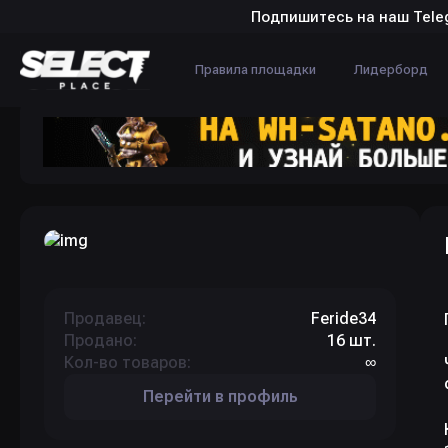
Подпишитесь на наш Tele
Правила площадки
Лидерборд
Продавец:
Feride34
Продано:
16 шт.
Кол-во товаров:
∞
Перейти в профиль