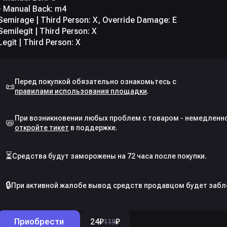
- Manual Back: m4
Semirage | Third Person: X, Override Damage: E
Semilegit | Third Person: X
📜
правилами использования площадки
📛
откройте тикет
⏳
Средства будут заморожены на 72 часа после покупки.
🔒
При активной жалобе вывод средств продавцом будет забл
Приобрести
24
₽
₽
119