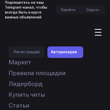
Подпишитесь на наш
Telegram-канал, чтобы
Перейти
Скрыть
всегда быть в курсе
важных объявлений
RU
Профиль продавца -
NoSuPeR
Регистрация
Авторизация
Маркет
Правила площадки
Лидерборд
Логин:
NoSuPeR
Купить читы
Рейтинг:
Статус:
Статьи
Продаж:
295 шт.