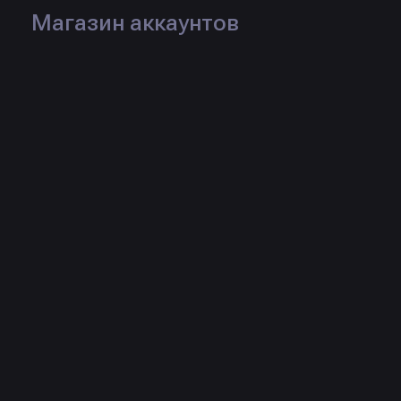
Магазин аккаунтов
Товары продавца
Rage Spread CFG for
Rage NS+DT CFG for
Neverlose CS2 (upd
Neverlose CS2 (upd
26.05.2026)
26.05.2026)