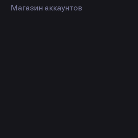
Магазин аккаунтов
Логин:
hiztq
Рейтинг:
Статус:
Продаж:
0 шт.
Товары продавца