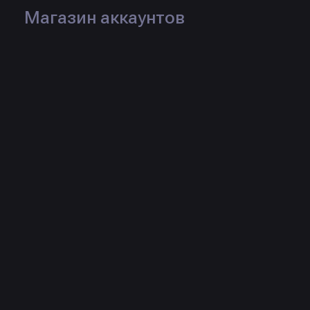
Магазин аккаунтов
Логин:
qurizxc
Рейтинг:
Статус:
Продаж:
0 шт.
Товары продавца