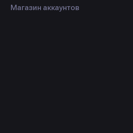
Магазин аккаунтов
Логин:
mwixiiiis
Рейтинг:
Статус:
Продаж:
0 шт.
Товары продавца