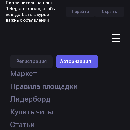
Подпишитесь на наш
Telegram-канал, чтобы
Перейти
Скрыть
всегда быть в курсе
важных объявлений
RU
Профиль продавца -
Krey1337
Регистрация
Авторизация
Маркет
Правила площадки
Лидерборд
Логин:
Krey1337
Купить читы
Рейтинг:
Статус:
Статьи
Продаж:
101 шт.