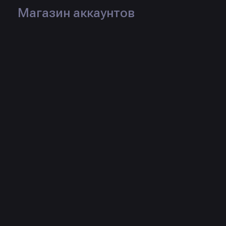
Магазин аккаунтов
Товары продавца
🛡️ MEMESENSE.GG CFG
PACK | VAC LIVE SAFE &
UPDATED DAILY 🚀 +200