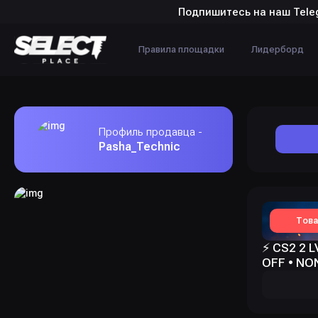
Подпишитесь на наш Tele
Правила площадки
Лидерборд
Профиль продавца -
Pasha_Technic
Това
⚡ CS2 2 
OFF • NON