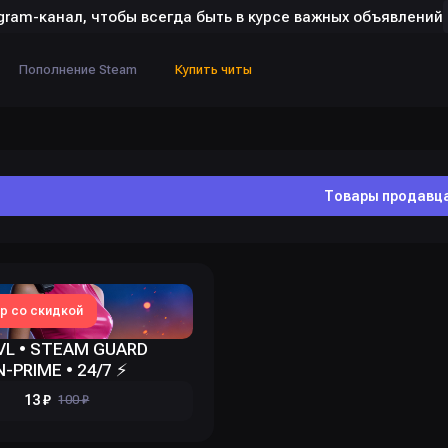
gram-канал, чтобы всегда быть в курсе важных объявлений
Пополнение Steam
Купить читы
Товары продавц
р со скидкой
LVL • STEAM GUARD
-PRIME • 24/7 ⚡
13 ₽
100 ₽