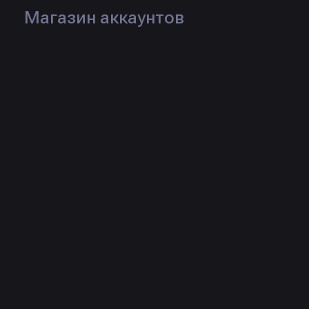
Магазин аккаунтов
Логин:
SevenModeSM
Рейтинг:
Статус:
Продаж:
3 шт.
Товары продавца
CFG на Midnight
NixWare CS2 Ultimate
SemiRage, LegitPremier
Config Pack (Rage,
SemiRage & Legit) +