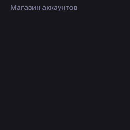
Магазин аккаунтов
Логин:
R3DUX
Рейтинг:
Статус:
Продаж:
111 шт.
Товары продавца
🔥 CS2 STEAM АККАУНТ |
💎 Legit pack | Midnight |
1000+ ЧАСОВ | БЕЗ
Memesense | Nixware 💎
БАНОВ | ПОЛНЫЙ