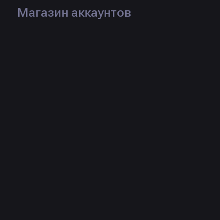
Магазин аккаунтов
Логин:
pennieusual
Рейтинг:
Статус:
Продаж:
0 шт.
Товары продавца