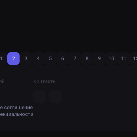
1
2
3
4
5
6
7
8
9
10
11
1
ей
Контакты
е соглашение
енциальности