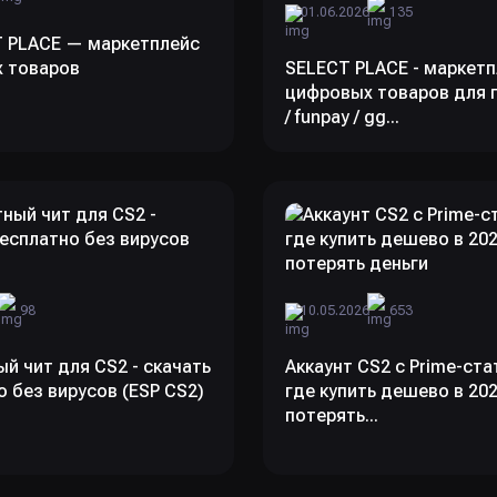
01.06.2026
135
T PLACE — маркетплейс
 товаров
SELECT PLACE - маркетп
цифровых товаров для 
/ funpay / gg...
6
98
10.05.2026
653
й чит для CS2 - скачать
Аккаунт CS2 с Prime-ста
 без вирусов (ESP CS2)
где купить дешево в 202
потерять...