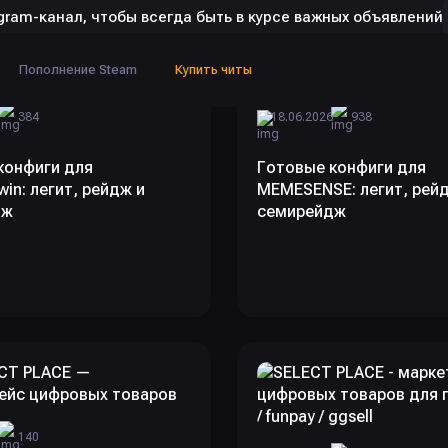
gram-канал, чтобы всегда быть в курсе важных объявлений
Пополнение Steam
Купить читы
6
384
18.06.2026
938
конфиги для
Готовые конфиги для
win: легит, рейдж и
MEMESENSE: легит, рей
дж
семирейдж
6
140