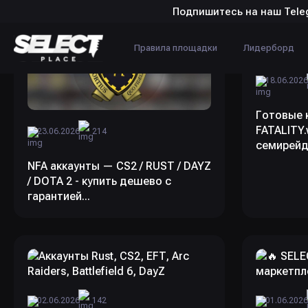
Подпишитесь на наш Tele
Правила площадки
Лидерборд
18.06.202
Готовые 
FATALITY.
23.06.2026
214
семирей
NFA аккаунты — CS2 / RUST / DAYZ
/ DOTA 2 - купить дешево с
гарантией...
02.06.2026
142
01.06.202