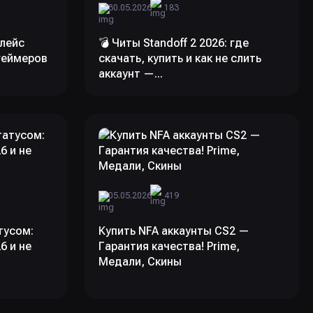
30.05.2026
183
лейс
💣 Читы Standoff 2 2026: где
геймеров
скачать, купить и как не слить
аккаунт —...
05.05.2026
419
тусом:
Купить NFA аккаунты CS2 —
6 и не
Гарантия качества! Prime,
Медали, Скины