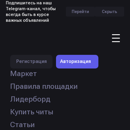
Подпишитесь на наш
Telegram-канал, чтобы
Перейти
Скрыть
всегда быть в курсе
важных объявлений
RU
Регистрация
Авторизация
Маркет
Правила площадки
Лидерборд
Продавец:
kleivep2
Продано:
30 шт.
Купить читы
Кол-во товаров:
∞
Перейти в профиль
Статьи