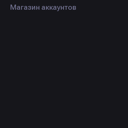
Магазин аккаунтов
FAT$ Fatality.win коины / валюта
📜
правилами использования площадки
При возникновении любых проблем с товаром -
📛
откройте тикет
Средства будут заморожены на 72 часа после
⏳
покупки.
При активной жалобе вывод средств продавцом
🔒