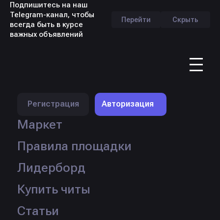
Подпишитесь на наш
Telegram-канал, чтобы
Перейти
Скрыть
всегда быть в курсе
важных объявлений
RU
Регистрация
Авторизация
Маркет
Правила площадки
Лидерборд
Продавец:
breakcore
Продано:
56 шт.
Купить читы
Кол-во товаров:
∞
Перейти в профиль
Статьи