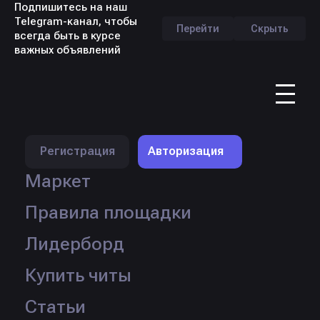
Подпишитесь на наш
Telegram-канал, чтобы
Перейти
Скрыть
всегда быть в курсе
важных объявлений
RU
Регистрация
Авторизация
Маркет
Правила площадки
Продавец:
strafexw
Лидерборд
Продано:
77 шт.
Кол-во товаров:
∞
Купить читы
Перейти в профиль
Статьи