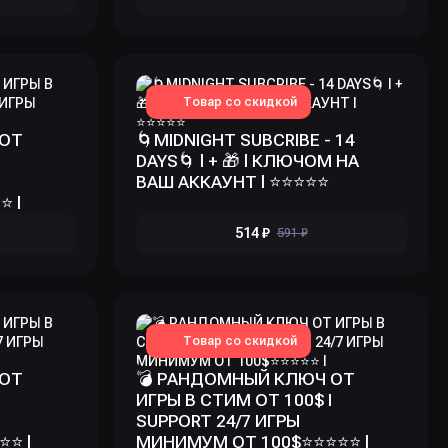
Товар со скидкой
 ОТ
🌀MIDNIGHT SUBCRIBE - 14
DAYS🌀 l + 🎁 l КЛЮЧОМ НА
ВАШ АККАУНТ l ⭐️⭐️⭐️⭐️⭐️
️ l
514 ₽
591 ₽
Товар со скидкой
 ОТ
💣 РАНДОМНЫЙ КЛЮЧ ОТ
ИГРЫ В СТИМ ОТ 100$ I
SUPPORT 24/7 ИГРЫ
⭐️ l
МИНИМУМ ОТ 100$⭐️⭐️⭐️⭐️⭐️ l