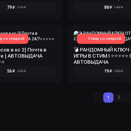
79 ₽
88 ₽
115 ₽
149 ₽
р со скидкой
Товар со скидкой
сов в кс 2| Почта в
💣 РАНДОМНЫЙ КЛЮЧ
те | АВТОВЫДАЧА
ИГРЫ В СТИМ I ⭐️⭐️⭐️⭐️⭐️ l
️⭐️
АВТОВЫДАЧА
56 ₽
19 ₽
100 ₽
100 ₽
1
2