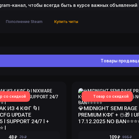
gram-канал, чтобы всегда быть в курсе важных объявлений
Пополнение Steam
Купить читы
Товары продавц
р со скидкой
Товар со скидкой
АК ИЗ 4 КФГ 🌀I
💎MIDNIGHT SEMI RAGE
 CFG UPDATE
PREMIUM КФГ + ☃️🎁 I U
5 l SUPPORT 24/7 l +
17.12.2025 NO BAN⭐️⭐️⭐️⭐
⭐️ l
48 ₽
109 ₽
79 ₽
995 ₽