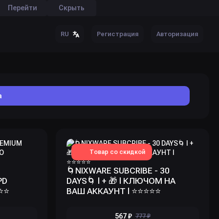
Перейти
Скрыть
Регистрация
Авторизация
RU
а
Товар со скидкой
🌀NIXWARE SUBCRIBE - 30
PD
DAYS🌀 l + 🎁 l КЛЮЧОМ НА
️⭐️
ВАШ АККАУНТ l ⭐️⭐️⭐️⭐️⭐️
567 ₽
777 ₽