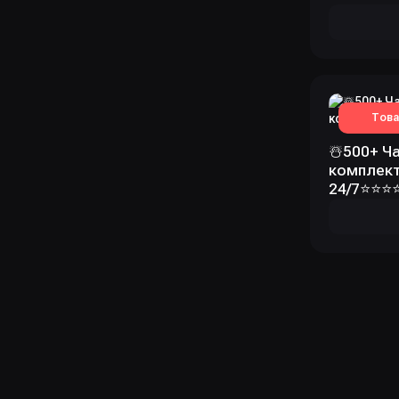
Това
☃️500+ Ча
комплек
24/7⭐️⭐️⭐️⭐