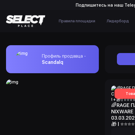
Подпишитесь на наш Tele
Правила площадки
Лидерборд
Профиль продавца -
Scandalq
Това
🌈RAGE П
NIXWARE
03.03.202
🎁 l ⭐️⭐️⭐️⭐️