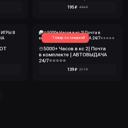
195 ₽
444 ₽
Товар со скидкой
 ОТ
☃️5000+ Часов в кс 2| Почта
в комплекте | АВТОВЫДАЧА
24/7⭐️⭐️⭐️⭐️⭐️
139 ₽
217 ₽