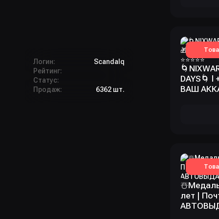
Това
Логин:
Scandalq
🌀NIXWAR
Рейтинг:
DAYS🌀 l
Статус:
ВАШ АККАУ
Продаж:
6362 шт.
Това
☃️Медаль
лет | Поч
АВТОВЫДА