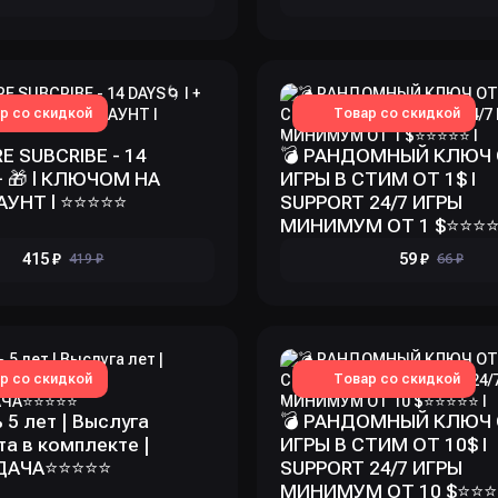
р со скидкой
Товар со скидкой
E SUBCRIBE - 14
💣 РАНДОМНЫЙ КЛЮЧ
 + 🎁 l КЛЮЧОМ НА
ИГРЫ В СТИМ ОТ 1$ I
НТ l ⭐️⭐️⭐️⭐️⭐️
SUPPORT 24/7 ИГРЫ
МИНИМУМ ОТ 1 $⭐️⭐️⭐️⭐️⭐
415 ₽
59 ₽
419 ₽
66 ₽
р со скидкой
Товар со скидкой
 5 лет | Выслуга
💣 РАНДОМНЫЙ КЛЮЧ
та в комплекте |
ИГРЫ В СТИМ ОТ 10$ I
ЧА⭐️⭐️⭐️⭐️⭐️
SUPPORT 24/7 ИГРЫ
МИНИМУМ ОТ 10 $⭐️⭐️⭐️⭐️