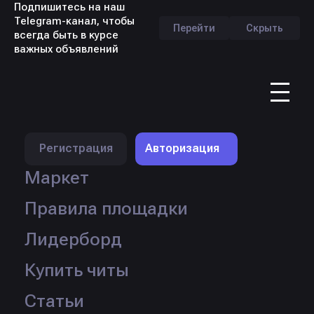
Подпишитесь на наш
Telegram-канал, чтобы
Перейти
Скрыть
всегда быть в курсе
важных объявлений
RU
Регистрация
Авторизация
Маркет
Правила площадки
Лидерборд
Продавец:
Scandalq
Продано:
81 шт.
Купить читы
Кол-во товаров:
17 шт.
Перейти в профиль
Статьи