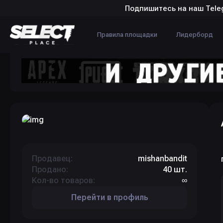
Подпишитесь на наш Tele
Правила площадки
Лидерборд
Продавец:
mishanbandit
Продано:
40 шт.
Кол-во товаров:
∞
Перейти в профиль