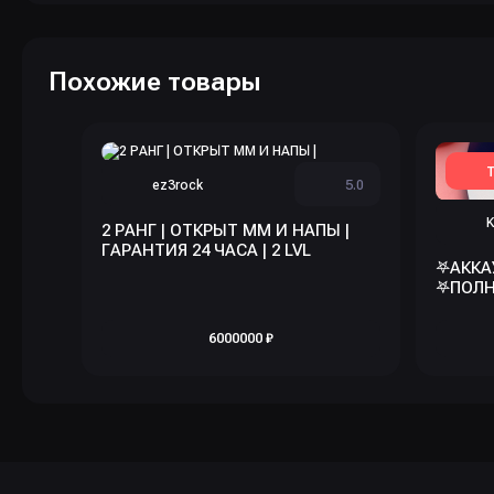
Похожие товары
Т
ez3rock
5.0
K
2 РАНГ | ОТКРЫТ ММ И НАПЫ |
ГАРАНТИЯ 24 ЧАСА | 2 LVL
𖤐АККА
𖤐ПОЛ
6000000 ₽