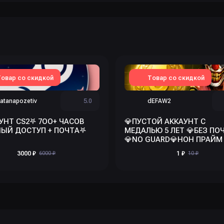
овар со скидкой
Товар со скидкой
atanapozetiv
5.0
dEFAW2
УНТ CS2𖤐 7OO+ ЧАСОВ
💎ПУСТОЙ АККАУНТ С
НЫЙ ДОСТУП + ПОЧТА𖤐
МЕДАЛЬЮ 5 ЛЕТ 💎БЕЗ ПО
💎NO GUARD💎НОН ПРАЙМ
3000 ₽
6000 ₽
1 ₽
10 ₽