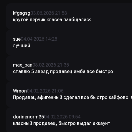
kfgsgsg
03.06.2026 21:58
крутой перчик класеа паабщалися
sue
04.04.2026 14:28
лучший
max_pan
08.02.2026 21:35
ставлю 5 звезд продавец имба все быстро
Wrxon
04.02.2026 21:06
Продавец афигенный сделал все быстро кайфово. С
dorinenorm35
04.02.2026 09:54
класный продавец, быстро выдал аккаунт