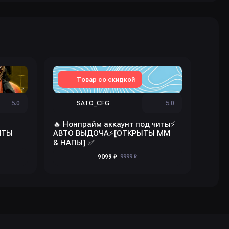
Товар со скидкой
5.0
SATO_CFG
5.0
🔥 Нонпрайм аккаунт под читы⚡
🔥 CS
ЧТЫ
АВТО ВЫДОЧА⚡[ОТКРЫТЫ ММ
ЧАСО
& НАПЫ] ✅
ДОСТ
9099 ₽
9999 ₽