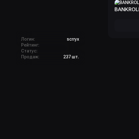
BANKROLL
Логин:
scrryx
Рейтинг:
Статус:
Продаж:
237 шт.