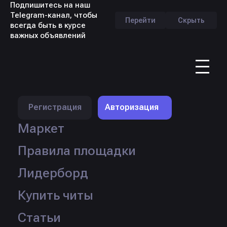
Подпишитесь на наш
Telegram-канал, чтобы
Перейти
Скрыть
всегда быть в курсе
важных объявлений
RU
Регистрация
Авторизация
Маркет
Правила площадки
Продавец:
scrryx
Лидерборд
Продано:
42 шт.
Кол-во товаров:
∞
Купить читы
Перейти в профиль
Статьи