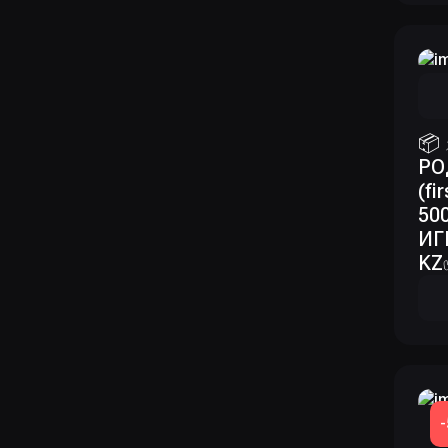
📦
РО
(fi
50
ИГ
KZ