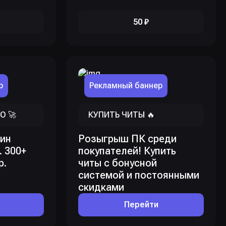
50 ₽
р
Рекламный баннер
O 🚀
КУПИТЬ ЧИТЫ 🔥
ин
Розыгрыш ПК среди
. 300+
покупателей! Купить
р.
читы с бонусной
системой и постоянными
скидками
Перейти