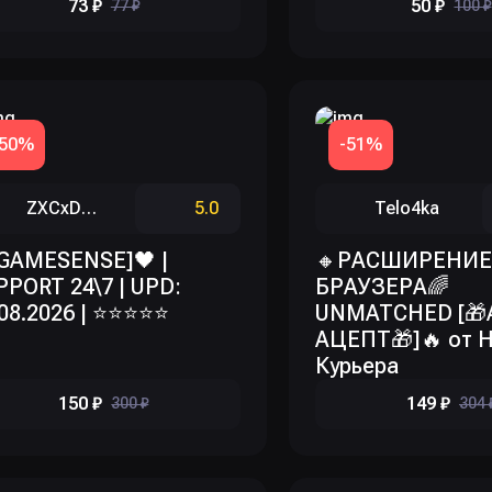
73 ₽
50 ₽
77 ₽
100 ₽
-50%
-51%
ZXCxDOX
5.0
Telo4ka
[GAMESENSE]🖤 |
🔸РАСШИРЕНИЕ
PPORT 24\7 | UPD:
БРАУЗЕРА🌈
.08.2026 | ⭐⭐⭐⭐⭐
UNMATCHED [🎁
АЦЕПТ🎁]🔥 от Н
Курьера
150 ₽
149 ₽
300 ₽
304 