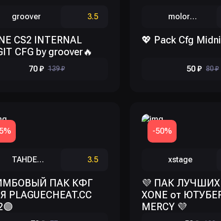
groover
3.5
moloreso
NE CS2 INTERNAL
💖 Pack Cfg Midn
IT CFG by groover🔥
70 ₽
50 ₽
139 ₽
80 ₽
-5%
-50%
TAHDEKC
3.5
xstage
ИМБОВЫЙ ПАК КФГ
💜 ПАК ЛУЧШИХ
Я PLAGUECHEAT.CC
XONE от ЮТУБЕР
2🟣
MERCY 💜