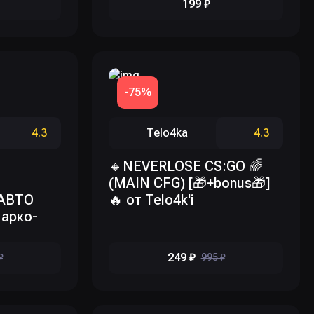
199 ₽
-75%
4.3
Telo4ka
4.3
🔸NEVERLOSE CS:GO 🌈
(MAIN CFG) [🎁+bonus🎁]
АВТО
🔥 от Telo4k'i
арко-
249 ₽
₽
995 ₽