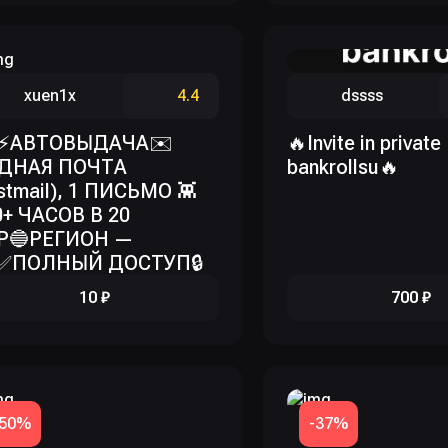
xuen1x
4.4
dssss
 ⚡️АВТОВЫДАЧА✉️
🔥Invite in private
ДНАЯ ПОЧТА
bankrollsu🔥
rstmail), 1 ПИСЬМО 👾
0+ ЧАСОВ В 20
Р🔵РЕГИОН —
✅ПОЛНЫЙ ДОСТУП🔒
10 ₽
700 ₽
-50%
-37%