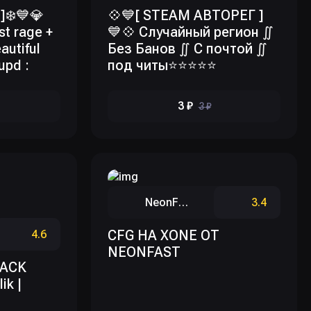
]❄️💙💎
💠💙[ STEAM АВТОРЕГ ]
st rage +
💙💠 Случайный регион ∬
autiful
Без Банов ∬ С почтой ∬
pd :
под читы⭐⭐⭐⭐⭐
3 ₽
3 ₽
NeonFast
3.4
CFG НА XONE ОТ
4.6
NEONFAST
PACK
ik |