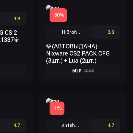
-50%
4.9
G CS 2
HiBroNiceDick
3.8
L1337💎
💎(АВТОВЫДАЧА)
Nixware CS2 PACK CFG
(3шт.) + Lua (2шт.)
50 ₽
100 ₽
-1%
4.7
sh1shochek
4.7