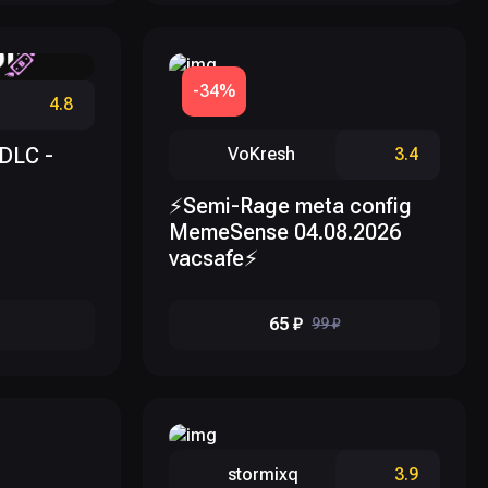
-34%
4.8
 DLC -
VoKresh
3.4
⚡Semi-Rage meta config
MemeSense 04.08.2026
vacsafe⚡
65 ₽
99 ₽
stormixq
3.9