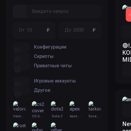
От
₽
До
₽
🟢
Конфигурации
КО
Скрипты
MI
Приватные читы
Игровые аккаунты
Другое
Valorant
CS:GO 2
Dota 2
Apex Legends
Escape from Tarkov
Ne