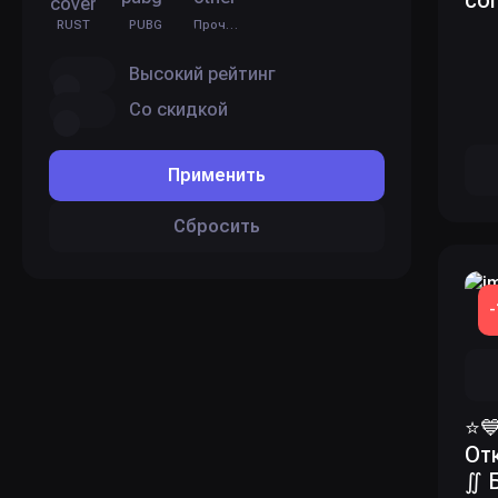
con
RUST
PUBG
Прочее
Высокий рейтинг
Со скидкой
Применить
Сбросить
⭐
От
∬ 