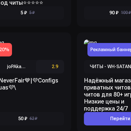
под читы⭐⭐⭐⭐⭐
5 ₽
90 ₽
5 ₽
100 ₽
-20%
Рекламный банне
ЧИТЫ - WH-SATAN
joPAkakaskaAW2
2.9
Надёжный магаз
NeverFair💙|💜Configs
приватных читов
uas💜\
читов для 80+ иг
Низкие цены и
поддержка 24/7
50 ₽
Перейти
62 ₽