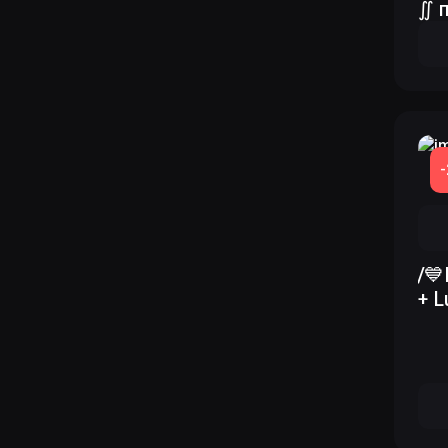
∬ 
/💙
+ L