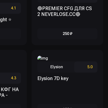
🔵PREMIER CFG ДЛЯ CS
4.1
2 NEVERLOSE.CC🔵
ight ⭐
250 ₽
Elysion
5.0
Elysion 7D key
4.3
 КФГ НА
А -