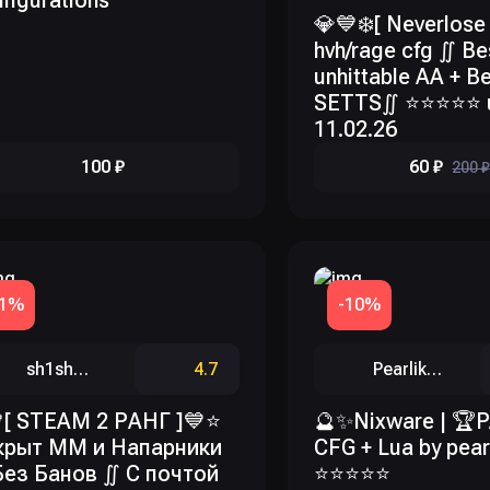
figurations
💎💙❄️[ Neverlose 
hvh/rage cfg ∬ Be
unhittable AA + Be
SETTS∬ ⭐⭐⭐⭐⭐ u
11.02.26
100 ₽
60 ₽
200 ₽
-1%
-10%
sh1shochek
4.7
Pearlik291
[ STEAM 2 РАНГ ]💙⭐
🔮✨Nixware | 🏆
крыт ММ и Напарники
CFG + Lua by pearl
Без Банов ∬ С почтой
⭐⭐⭐⭐⭐