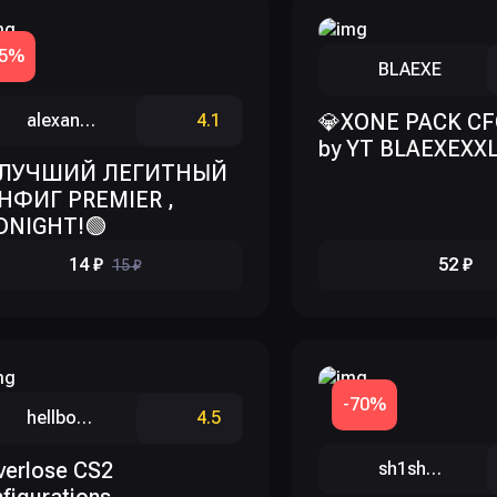
-5%
BLAEXE
💎XONE PACK CF
alexanderzhuravel
4.1
by YT BLAEXEXX
!ЛУЧШИЙ ЛЕГИТНЫЙ
НФИГ PREMIER ,
DNIGHT!🟢
14 ₽
52 ₽
15 ₽
-70%
hellboy666
4.5
verlose CS2
sh1shochek