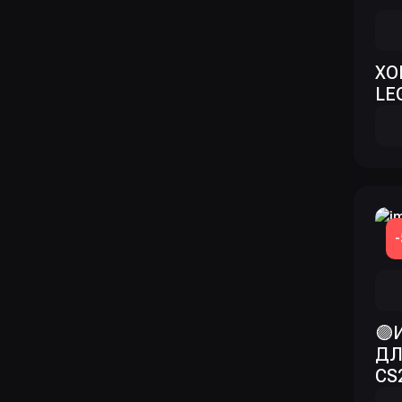
XO
LEG
🟣
ДЛ
CS