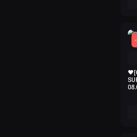
🖤
SU
08