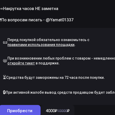
👀Накрутка часов НЕ заметна
📜
правилами использования площадки
📛
откройте тикет
⏳
Средства будут заморожены на 72 часа после покупки.
🔒
При активной жалобе вывод средств продавцом будет забл
Приобрести
4000
₽
₽
10000