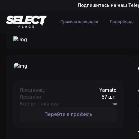
Подпишитесь на наш Tele
Правила площадки
Лидерборд
Продавец:
Yamato
Продано:
57 шт.
Кол-во товаров:
∞
Перейти в профиль