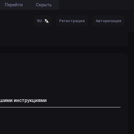
Перейти
Скрыть
Регистрация
Авторизация
RU
йшими инструкциями
‒‒‒‒‒‒‒‒‒‒‒‒‒‒‒‒‒‒‒‒‒‒‒‒‒‒‒‒‒‒‒‒‒‒‒‒‒‒‒‒‒‒‒‒‒