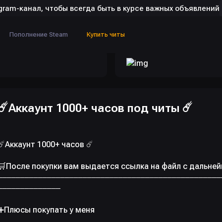
gram-канал, чтобы всегда быть в курсе важных объявлений
Пополнение Steam
Купить читы
☄️Аккаунт 1000+ часов под читы ☄️
☄️Аккаунт 1000+ часов ☄️
🛒После покупки вам выдается ссылка на файл с дальне
‒‒‒‒‒‒‒‒‒‒‒‒‒‒‒‒‒‒‒‒‒‒‒‒‒‒‒‒‒‒‒‒‒‒‒‒‒‒‒‒‒‒‒‒‒‒‒‒‒‒
‒‒‒‒‒‒‒‒‒‒‒‒‒‒
➕Плюсы покупать у меня