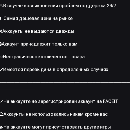
⚠️В случае возникновения проблем поддержка 24/7
💵Самая дешевая цена на рынке
❌Аккаунты не выдаются дважды
🔒Аккаунт принадлежит только вам
♾️Неограниченное количество товара
✔️Имеется перевыдача в определенных случаях
‒‒‒‒‒‒‒‒‒‒‒‒‒‒‒‒‒‒‒‒‒‒‒‒‒‒‒‒‒‒‒‒‒‒‒‒‒‒‒‒‒‒‒‒‒‒‒‒‒‒
‒‒‒‒‒‒‒‒‒‒‒‒‒‒
📌На аккаунте не зарегистрирован аккаунт на FACEIT
🔮Аккаунты не использовались никем кроме вас
🔥На аккаунте могут присутствовать другие игры