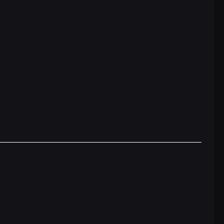
‒‒‒‒‒‒‒‒‒‒‒‒‒‒‒‒‒‒‒‒‒‒‒‒‒‒‒‒‒‒‒‒‒‒‒‒‒‒‒‒‒‒‒‒‒