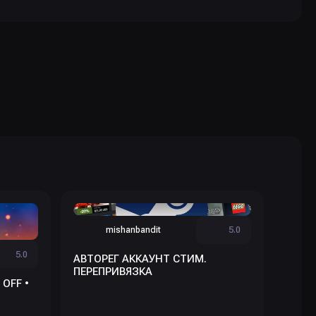
mishanbandit
5.0
5.0
АВТОРЕГ АККАУНТ СТИМ.
ПЕРЕПРИВЯЗКА
 OFF •
🔶 Н
🔶ПО