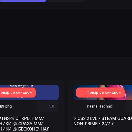
овар со скидкой
Товар со скидкой
MDFpng
5.0
Pasha_Technic
РТИЯ🧊 ОТКРЫТ ММ/
⚡ CS2 2 LVL • STEAM GUARD
НИКИ 🧊 СРАЗУ ММ/
NON-PRIME • 24/7 ⚡
НИКИ 🧊 БЕСКОНЕЧНАЯ